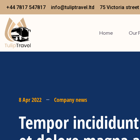
+44 7817 547817
info@tuliptravel.ltd
75 Victoria stree
Home
Our 
8 Apr 2022
Company news
Tempor incididunt