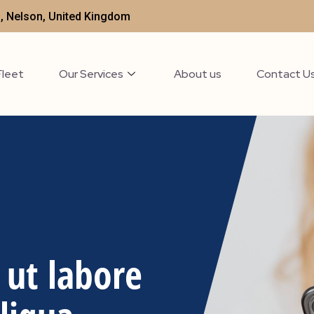
t , Nelson, United Kingdom
Fleet
Our Services
About us
Contact U
 ut labore