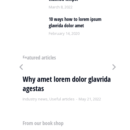
March 8, 2022
10 ways how to lorem ipsum
glavrida dolor amet
February 14, 2020
Featured articles
um
Why amet lorem dolor glavrida
H
agestas
do
Industry news
,
Useful articles
May 21, 2022
Ind
From our book shop