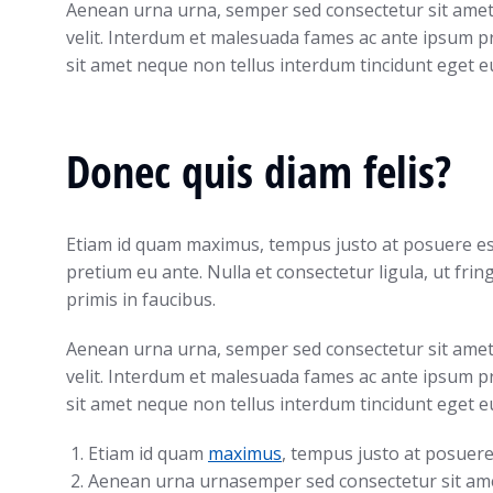
Aenean urna urna, semper sed consectetur sit amet, p
velit. Interdum et malesuada fames ac ante ipsum pri
sit amet neque non tellus interdum tincidunt eget e
Donec quis diam felis?
Etiam id quam maximus, tempus justo at posuere es
pretium eu ante. Nulla et consectetur ligula, ut fri
Lorem ipsum dolor
primis in faucibus.
amet
Aenean urna urna, semper sed consectetur sit amet, p
velit. Interdum et malesuada fames ac ante ipsum pri
Industry news
April 8, 2020
sit amet neque non tellus interdum tincidunt eget e
Etiam id quam
maximus
, tempus justo at posuere
Aenean urna urnasemper sed consectetur sit ame