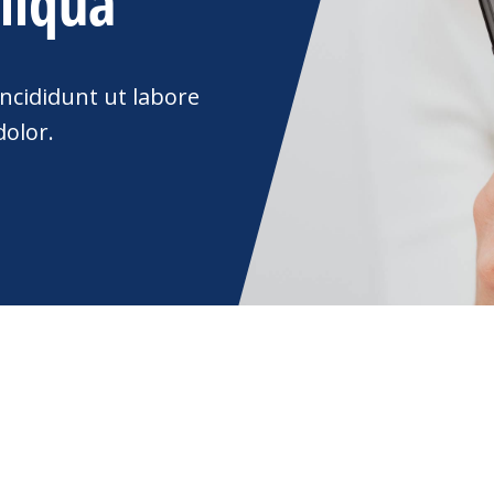
liqua
incididunt ut labore
olor.