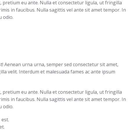
retium eu ante. Nulla et consectetur ligula, ut fringilla
mis in faucibus. Nulla sagittis vel ante sit amet tempor. In
u odio.
t! Aenean urna urna, semper sed consectetur sit amet,
ngilla velit. Interdum et malesuada fames ac ante ipsum
 glavrida
10 ways how to lorem ips
glavrida dolor amet
retium eu ante. Nulla et consectetur ligula, ut fringilla
mis in faucibus. Nulla sagittis vel ante sit amet tempor. In
Company news
February 14, 2020
u odio.
 est.
t.