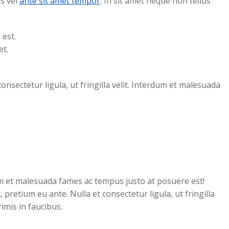
is vel
ante sit amet tempor
. In sit amet neque non tellus
est.
t.
onsectetur ligula, ut fringilla velit. Interdum et malesuada
rdum et malesuada fames ac tempus justo at posuere est!
retium eu ante. Nulla et consectetur ligula, ut fringilla
imis in faucibus.